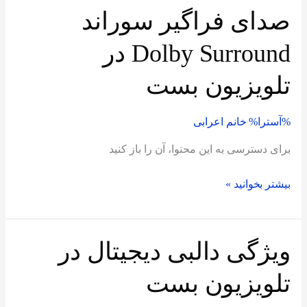
صدای فراگیر سوراند
صدای
فراگیر
Dolby Surround در
سوراند
Dolby
تلویزیون بست
Surround
در
%آسترا%
خانم اعرابی
تلویزیون
بست
برای دسترسی به این محتوا، آن را باز کنید
بیشتر بخوانید »
ویژگی دالبی دیجیتال در
ویژگی
دالبی
تلویزیون بست
دیجیتال
در