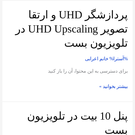
پردازشگر UHD و ارتقا
پردازشگر
UHD
تصویر UHD Upscaling در
و
ارتقا
تلویزیون بست
تصویر
UHD
%آسترا%
خانم اعرابی
Upscaling
در
برای دسترسی به این محتوا، آن را باز کنید
تلویزیون
بیشتر بخوانید »
بست
پنل 10 بیت در تلویزیون
پنل
10
بست
بیت