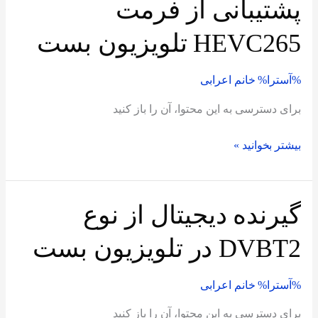
پشتیبانی از فرمت
پشتیبانی
از
HEVC265 تلویزیون بست
فرمت
HEVC265
%آسترا%
خانم اعرابی
تلویزیون
بست
برای دسترسی به این محتوا، آن را باز کنید
بیشتر بخوانید »
گیرنده دیجیتال از نوع
گیرنده
دیجیتال
DVBT2 در تلویزیون بست
از
نوع
%آسترا%
خانم اعرابی
DVBT2
در
برای دسترسی به این محتوا، آن را باز کنید