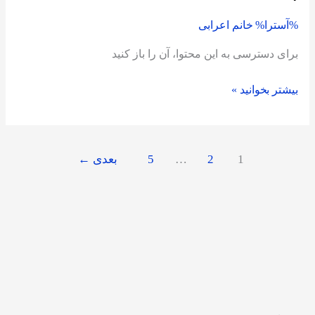
در
%آسترا%
خانم اعرابی
تلویزیون
بست
برای دسترسی به این محتوا، آن را باز کنید
بیشتر بخوانید »
1
2
…
5
بعدی
←