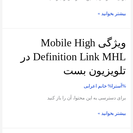
تلویزیون
بست
بیشتر بخوانید »
ویژگی Mobile High
ویژگی
Mobile
Definition Link MHL در
High
Definition
تلویزیون بست
Link
MHL
%آسترا%
خانم اعرابی
در
تلویزیون
برای دسترسی به این محتوا، آن را باز کنید
بست
بیشتر بخوانید »