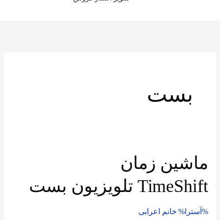
بست
ماشین زمان
ماشین
زمان
TimeShift تلویزیون بست
TimeShift تلویزیون
بست
%آسترا%
خانم اعرابی