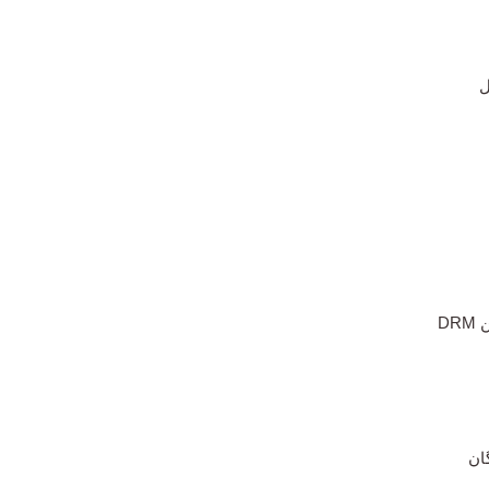
ل
DR
ان