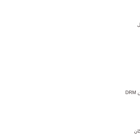
ل
DR
ان