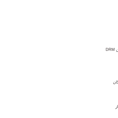
DR
ان
ز