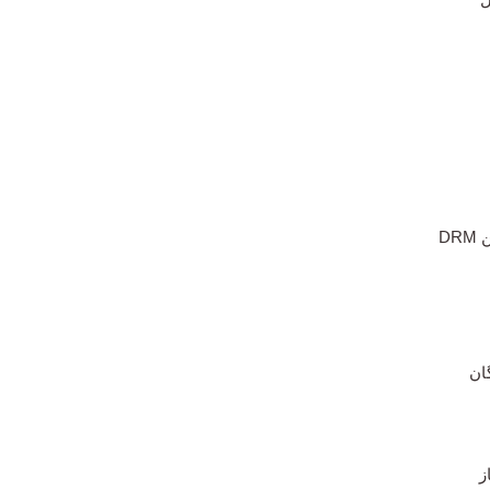
DR
ان
ز