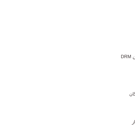
DR
ان
ز