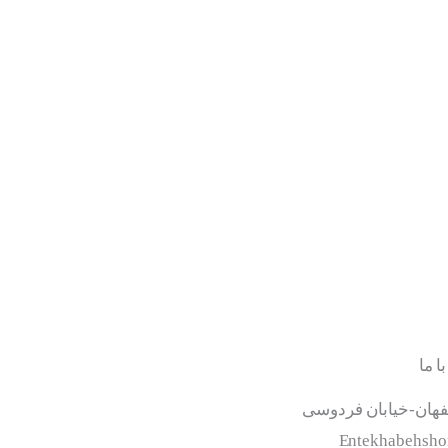
ا ما
هان-خیابان فردوسی
Entekhabehsh