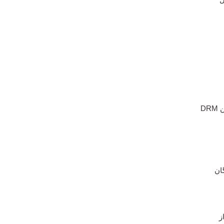
DR
ان
ز